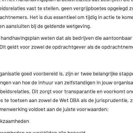
dsrelaties vast te stellen, geen vergrijpboetes opgelegd zul
chtnemers. Het is dus essentieel om tijdig in actie te kom
n aansluiten bij de geldende wetgeving.
t handhavingsplan weten dat als bedrijven die aantoonbaar a
. Dit geldt voor zowel de opdrachtgever als de opdrachtnem
ganisatie goed voorbereid is, zijn er twee belangrijke stap
rengen van hoe de inhuur van zelfstandigen in jouw organisa
rbeidsrelaties. Dit zorgt voor transparantie en voorkomt o
es te toetsen aan zowel de Wet DBA als de jurisprudentie, z
amenwerking voldoet aan de juiste voorwaarden:
erkzaamheden
zaamheden en werktijden zijn bepaald