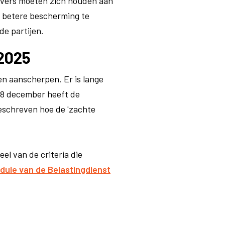
evers moeten zich houden aan
m betere bescherming te
de partijen.
 2025
en aanscherpen. Er is lange
 18 december heeft de
beschreven hoe de 'zachte
l van de criteria die
ule van de Belastingdienst