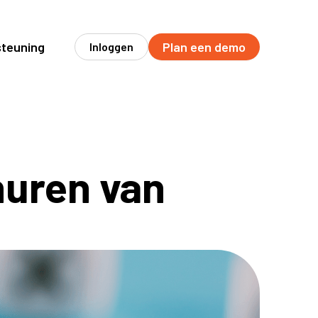
teuning
Plan een demo
Inloggen
huren van