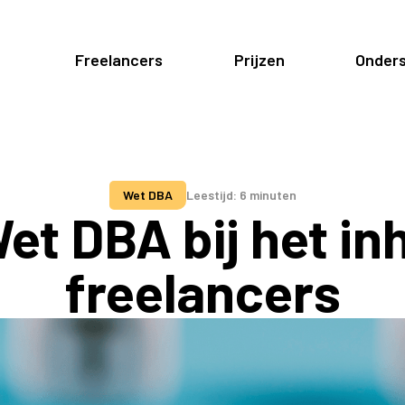
Freelancers
Prijzen
Onders
Wet DBA
Leestijd: 6 minuten
et DBA bij het in
freelancers