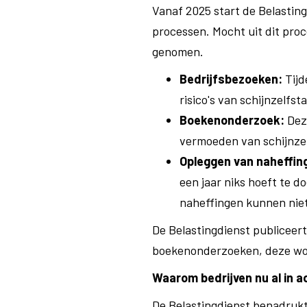
Vanaf 2025 start de Belasting
processen. Mocht uit dit proc
genomen.
Bedrijfsbezoeken:
Tijd
risico's van schijnzelfst
Boekenonderzoek:
Deze
vermoeden van schijnzel
Opleggen van naheffin
een jaar niks hoeft te d
naheffingen kunnen niet
De Belastingdienst publiceer
boekenonderzoeken, deze word
Waarom bedrijven nu al in 
De Belastingdienst benadrukt