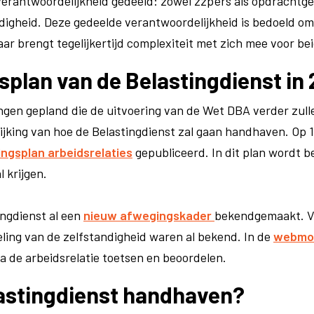
erantwoordelijkheid gedeeld: zowel zzp'ers als opdrachtg
igheid. Deze gedeelde verantwoordelijkheid is bedoeld o
ar brengt tegelijkertijd complexiteit met zich mee voor bei
plan van de Belastingdienst in
ngen gepland die de uitvoering van de Wet DBA verder zull
lijking van hoe de Belastingdienst zal gaan handhaven. Op
ngsplan arbeidsrelaties
gepubliceerd. In dit plan wordt 
l krijgen.
ngdienst al een
nieuw afwegingskader
bekendgemaakt. Vee
eling van de zelfstandigheid waren al bekend. In de
webmod
ia de arbeidsrelatie toetsen en beoordelen.
lastingdienst handhaven?