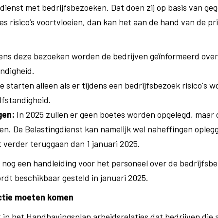
dienst met bedrijfsbezoeken. Dat doen zij op basis van geg
es risico’s voortvloeien, dan kan het aan de hand van de pr
ens deze bezoeken worden de bedrijven geïnformeerd over 
andigheid.
 starten alleen als er tijdens een bedrijfsbezoek risico's w
fstandigheid.
gen:
In 2025 zullen er geen boetes worden opgelegd, maar d
oen. De Belastingdienst kan namelijk wel naheffingen ople
 verder teruggaan dan 1 januari 2025.
t nog een handleiding voor het personeel over de bedrijfsb
t beschikbaar gesteld in januari 2025.
actie moeten komen
 in het
Handhavingsplan arbeidsrelaties dat bedrijven die